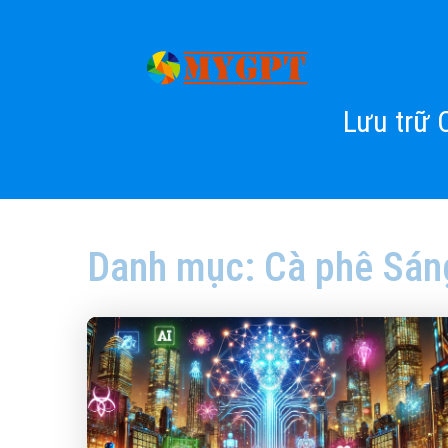
Lưu trữ 
Danh mục:
Cà phê Sán