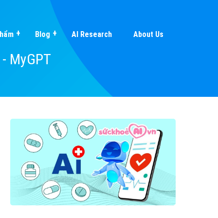
Phẩm
Blog
AI Research
About Us
4 - MyGPT