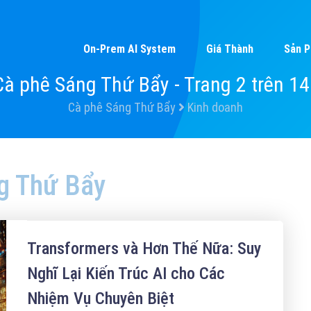
On-Prem AI System
Giá Thành
Sản 
Cà phê Sáng Thứ Bẩy - Trang 2 trên 1
Cà phê Sáng Thứ Bẩy
Kinh doanh
g Thứ Bẩy
Transformers và Hơn Thế Nữa: Suy
Nghĩ Lại Kiến Trúc AI cho Các
Nhiệm Vụ Chuyên Biệt