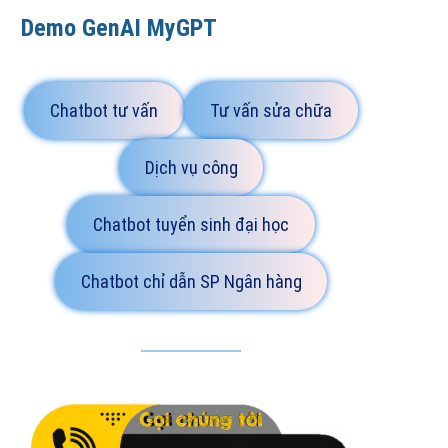
Demo GenAI MyGPT
Chatbot tư vấn
Tư vấn sửa chữa
Dịch vụ công
Chatbot tuyển sinh đại học
Chatbot chỉ dẫn SP Ngân hàng