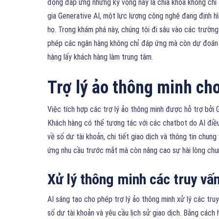
động đáp ứng những kỳ vọng này là chìa khóa không chỉ đ
gia Generative AI, một lực lượng công nghệ đang định h
họ. Trong khám phá này, chúng tôi đi sâu vào các trườn
phép các ngân hàng không chỉ đáp ứng mà còn dự đoán 
hàng lấy khách hàng làm trung tâm.
Trợ lý ảo thông minh ch
Việc tích hợp các trợ lý ảo thông minh được hỗ trợ bởi
Khách hàng có thể tương tác với các chatbot do AI điều
về số dư tài khoản, chi tiết giao dịch và thông tin chu
ứng nhu cầu trước mắt mà còn nâng cao sự hài lòng chu
Xử lý thông minh các truy vấ
AI sáng tạo cho phép trợ lý ảo thông minh xử lý các tr
số dư tài khoản và yêu cầu lịch sử giao dịch. Bằng cách