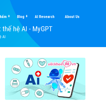
Phẩm
Blog
AI Research
About Us
 thế hệ AI - MyGPT
ệ AI