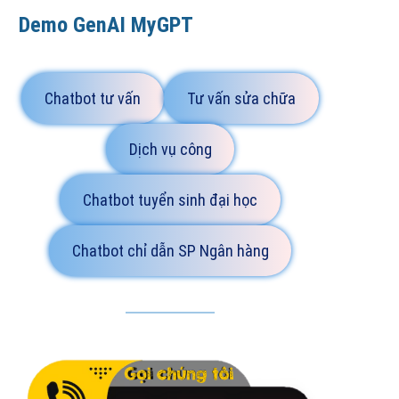
Demo GenAI MyGPT
Chatbot tư vấn
Tư vấn sửa chữa
Dịch vụ công
Chatbot tuyển sinh đại học
Chatbot chỉ dẫn SP Ngân hàng