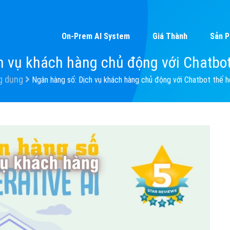
On-Prem AI System
Giá Thành
Sản 
h vụ khách hàng chủ động với Chatbot
g dụng
Ngân hàng số: Dịch vụ khách hàng chủ động với Chatbot thế h