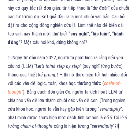
này có quy tắc rất đơn giản: từ tiếp theo là “dự đoán” của chuỗi
các từ trước đó. Kết quả đầu ra là một chuỗi văn bản. Câu hỏi
đặt ra cho cộng đồng nghiên cứu là: Làm thế nào để biến cái
tạo sinh này thành một thứ biết “
suy nghĩ
”, “
lập luận
”, “
hành
động
”? Một câu hỏi khó, đúng không nhỉ?
1. Ngay từ đầu năm 2022, người ta phát hiện ra rằng nếu yêu
cầu nó (LLM) “
Let’s think step by step
” (suy nghĩ từng bước) –
thông qua thiết kế
prompt
– thì nó thực hiện tốt hơn nhiều đối
với các vấn đề logic, toán, khoa học thường thức (
chain-of-
thought
). Bằng cách đơn giản đó, người ta kích hoạt LLM tự
chia nhỏ vấn đề lớn thành chuỗi các vấn đề con. [Trong nghiên
cứu khoa học, người ta vẫn hay gặp hiện tượng “
serendipity
”:
phát minh được thực hiện một cách tình cờ hơn là cố ý. Có lẽ ý
tưởng
chain-of-thought
cũng là hiện tượng “
serendipity
”?!]