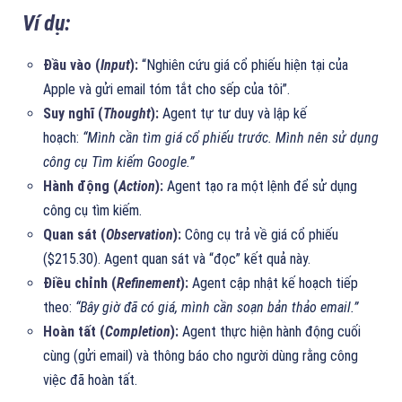
Ví dụ:
Đầu vào (
Input
):
“Nghiên cứu giá cổ phiếu hiện tại của
Apple và gửi email tóm tắt cho sếp của tôi”.
Suy nghĩ (
Thought
):
Agent tự tư duy và lập kế
hoạch:
“Mình cần tìm giá cổ phiếu trước. Mình nên sử dụng
công cụ Tìm kiếm Google.”
Hành động (
Action
):
Agent tạo ra một lệnh để sử dụng
công cụ tìm kiếm.
Quan sát (
Observation
):
Công cụ trả về giá cổ phiếu
($215.30). Agent quan sát và “đọc” kết quả này.
Điều chỉnh (
Refinement
):
Agent cập nhật kế hoạch tiếp
theo:
“Bây giờ đã có giá, mình cần soạn bản thảo email.”
Hoàn tất (
Completion
):
Agent thực hiện hành động cuối
cùng (gửi email) và thông báo cho người dùng rằng công
việc đã hoàn tất.