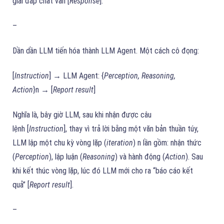
giải đáp chất vấn [
Response
].
–
Dần dần LLM tiến hóa thành LLM Agent. Một cách cô đọng:
[
Instruction
] → LLM Agent: {
Perception, Reasoning,
Action
}n → [
Report result
]
Nghĩa là, bây giờ LLM, sau khi nhận được câu
lệnh [
Instruction
], thay vì trả lời bằng một văn bản thuần túy,
LLM lập một chu kỳ vòng lặp (
iteration
) n lần gồm: nhận thức
(
Perception
), lập luận (
Reasoning
) và hành động (
Action
). Sau
khi kết thúc vòng lặp, lúc đó LLM mới cho ra “báo cáo kết
quả” [
Report result
].
–