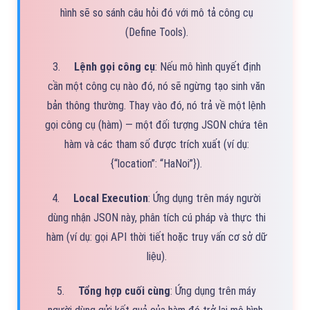
hình sẽ so sánh câu hỏi đó với mô tả công cụ
(Define Tools).
3.
Lệnh gọi công cụ
: Nếu mô hình quyết định
cần một công cụ nào đó, nó sẽ ngừng tạo sinh văn
bản thông thường. Thay vào đó, nó trả về một lệnh
gọi công cụ (hàm) — một đối tượng JSON chứa tên
hàm và các tham số được trích xuất (ví dụ:
{“location”: “HaNoi”}).
4.
Local Execution
: Ứng dụng trên máy người
dùng nhận JSON này, phân tích cú pháp và thực thi
hàm (ví dụ: gọi API thời tiết hoặc truy vấn cơ sở dữ
liệu).
5.
Tổng hợp cuối cùng
: Ứng dụng trên máy