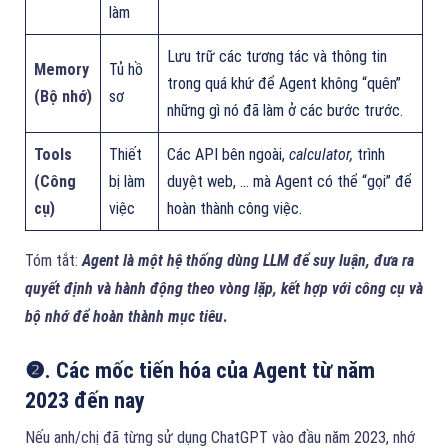
làm
Lưu trữ các tương tác và thông tin
Memory
Tủ hồ
trong quá khứ để Agent không “quên”
(Bộ nhớ)
sơ
những gì nó đã làm ở các bước trước.
Tools
Thiết
Các API bên ngoài,
calculator,
trình
(Công
bị làm
duyệt web, … mà Agent có thể “gọi” để
cụ)
việc
hoàn thành công việc.
Tóm tắt:
Agent là một hệ thống dùng LLM để suy luận, đưa ra
quyết định và hành động theo vòng lặp, kết hợp với công cụ và
bộ nhớ để hoàn thành mục tiêu
.
❷. Các mốc tiến hóa của Agent từ năm
2023 đến nay
Nếu anh/chị đã từng sử dụng ChatGPT vào đầu năm 2023, nhớ