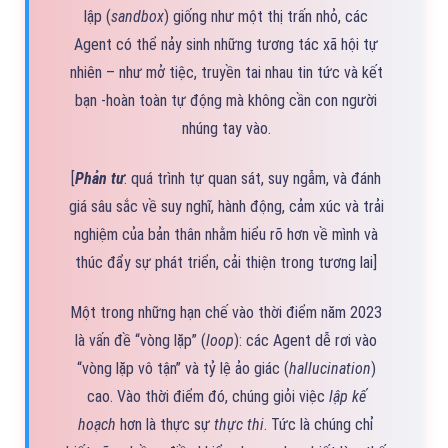
lập (
sandbox
) giống như một thị trấn nhỏ, các
Agent có thể nảy sinh những tương tác xã hội tự
nhiên – như mở tiệc, truyền tai nhau tin tức và kết
bạn -hoàn toàn tự động mà không cần con người
nhúng tay vào.
[
Phản tư
: quá trình tự quan sát, suy ngẫm, và đánh
giá sâu sắc về suy nghĩ, hành động, cảm xúc và trải
nghiệm của bản thân nhằm hiểu rõ hơn về mình và
thúc đẩy sự phát triển, cải thiện trong tương lai]
Một trong những hạn chế vào thời điểm năm 2023
là vấn đề “vòng lặp” (
loop
): các Agent dễ rơi vào
“vòng lặp vô tận” và tỷ lệ ảo giác (
hallucination
)
cao. Vào thời điểm đó, chúng giỏi việc
lập kế
hoạch
hơn là thực sự
thực thi
. Tức là chúng chỉ