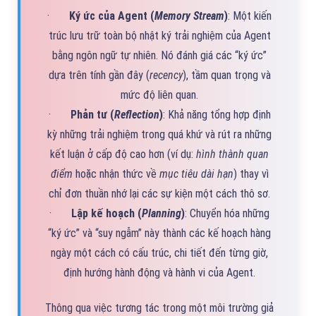
·
Ký ức của Agent (
Memory Stream
)
: Một kiến
trúc lưu trữ toàn bộ nhật ký trải nghiệm của Agent
bằng ngôn ngữ tự nhiên. Nó đánh giá các “ký ức”
dựa trên tính gần đây (
recency
), tầm quan trọng và
mức độ liên quan.
·
Phản tư (
Reflection
)
: Khả năng tổng hợp định
kỳ những trải nghiệm trong quá khứ và rút ra những
kết luận ở cấp độ cao hơn (ví dụ:
hình thành quan
điểm
hoặc nhận thức về
mục tiêu dài hạn
) thay vì
chỉ đơn thuần nhớ lại các sự kiện một cách thô sơ.
·
Lập kế hoạch (
Planning
)
: Chuyển hóa những
“ký ức” và “suy ngẫm” này thành các kế hoạch hàng
ngày một cách có cấu trúc, chi tiết đến từng giờ,
định hướng hành động và hành vi của Agent.
Thông qua việc tương tác trong một môi trường giả