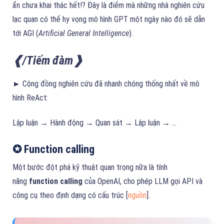
ẩn chưa khai thác hết!? Đây là điểm mà những nhà nghiên cứu
lạc quan có thể hy vọng mô hình GPT một ngày nào đó sẽ dẫn
tới AGI (
Artificial General Intelligence
).
❰/Tiếm đàm❱
► Cộng đồng nghiên cứu đã nhanh chóng thống nhất về mô
hình ReAct:
Lập luận → Hành động → Quan sát → Lập luận → …
✪ Function calling
Một bước đột phá kỹ thuật quan trọng nữa là tính
năng
function calling
của OpenAI, cho phép LLM gọi API và
công cụ theo định dạng có cấu trúc [
nguồn
].