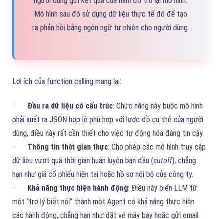
người dùng gửi kết quả của hàm đó trở lại mô hình.
Mô hình sau đó sử dụng dữ liệu thực tế đó để tạo
ra phản hồi bằng ngôn ngữ tự nhiên cho người dùng.
Lợi ích của function calling mang lại:
·
Đầu ra dữ liệu có cấu trúc
: Chức năng này buộc mô hình
phải xuất ra JSON hợp lệ phù hợp với lược đồ cụ thể của người
dùng, điều này rất cần thiết cho việc tự động hóa đáng tin cậy.
·
Thông tin thời gian thực
: Cho phép các mô hình truy cập
dữ liệu vượt quá thời gian huấn luyện ban đầu (
cutoff
), chẳng
hạn như giá cổ phiếu hiện tại hoặc hồ sơ nội bộ của công ty.
·
Khả năng thực hiện hành động
: Điều này biến LLM từ
một “trợ lý biết nói” thành một Agent có khả năng thực hiện
các hành động, chẳng hạn như đặt vé máy bay hoặc gửi email.