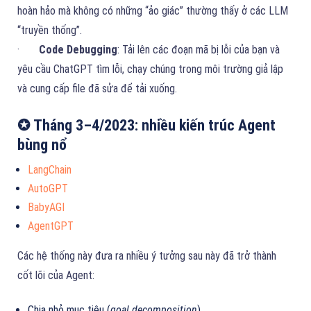
hoàn hảo mà không có những “ảo giác” thường thấy ở các LLM
“truyền thống”.
·
Code Debugging
: Tải lên các đoạn mã bị lỗi của bạn và
yêu cầu ChatGPT tìm lỗi, chạy chúng trong môi trường giả lập
và cung cấp file đã sửa để tải xuống.
✪ Tháng 3–4/2023: nhiều kiến trúc Agent
bùng nổ
LangChain
AutoGPT
BabyAGI
AgentGPT
Các hệ thống này đưa ra nhiều ý tưởng sau này đã trở thành
cốt lõi của Agent:
Chia nhỏ mục tiêu (
goal decomposition
)