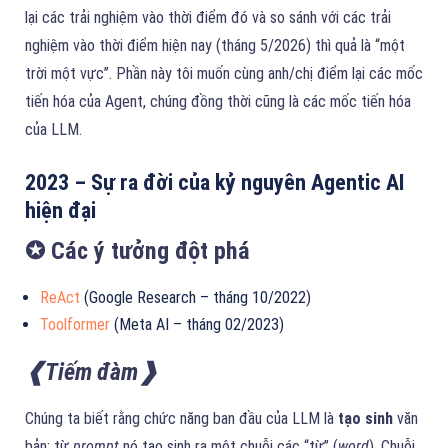
lại các trải nghiệm vào thời điểm đó và so sánh với các trải
nghiệm vào thời điểm hiện nay (tháng 5/2026) thì quả là “một
trời một vực”. Phần này tôi muốn cùng anh/chị điểm lại các mốc
tiến hóa của Agent, chúng đồng thời cũng là các mốc tiến hóa
của LLM.
2023 – Sự ra đời của kỷ nguyên Agentic AI
hiện đại
✪ Các ý tưởng đột phá
ReAct
(Google Research – tháng 10/2022)
Toolformer
(Meta AI – tháng 02/2023)
❰
Tiếm đàm
❱
Chúng ta biết rằng chức năng ban đầu của LLM là
tạo sinh
văn
bản: từ
prompt
nó tạo sinh ra một chuỗi các “từ” (
word
). Chuỗi