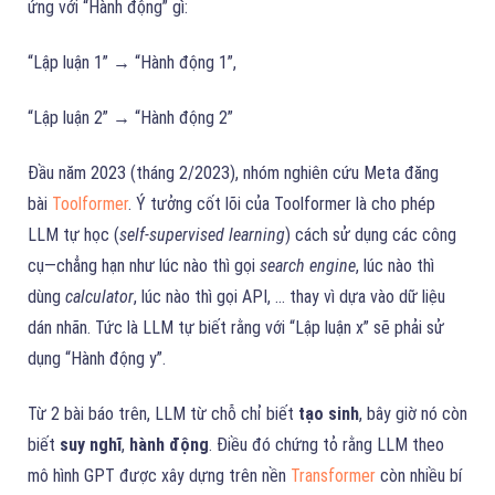
ứng với “Hành động” gì:
“Lập luận 1” → “Hành động 1”,
“Lập luận 2” → “Hành động 2”
Đầu năm 2023 (tháng 2/2023), nhóm nghiên cứu Meta đăng
bài
Toolformer
. Ý tưởng cốt lõi của Toolformer là cho phép
LLM tự học (
self-supervised learning
) cách sử dụng các công
cụ—chẳng hạn như lúc nào thì gọi
search engine
, lúc nào thì
dùng
calculator
, lúc nào thì gọi API, … thay vì dựa vào dữ liệu
dán nhãn. Tức là LLM tự biết rằng với “Lập luận x” sẽ phải sử
dụng “Hành động y”.
Từ 2 bài báo trên, LLM từ chỗ chỉ biết
tạo sinh
, bây giờ nó còn
biết
suy nghĩ
,
hành động
. Điều đó chứng tỏ rằng LLM theo
mô hình GPT được xây dựng trên nền
Transformer
còn nhiều bí