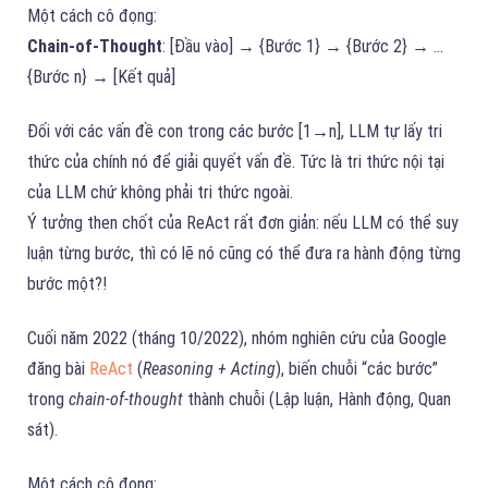
Một cách cô đọng:
Chain-of-Thought
: [Đầu vào] → {Bước 1} → {Bước 2} → …
{Bước n} → [Kết quả]
Đối với các vấn đề con trong các bước [1→n], LLM tự lấy tri
thức của chính nó để giải quyết vấn đề. Tức là tri thức nội tại
của LLM chứ không phải tri thức ngoài.
Ý tưởng then chốt của ReAct rất đơn giản: nếu LLM có thể suy
luận từng bước, thì có lẽ nó cũng có thể đưa ra hành động từng
bước một?!
Cuối năm 2022 (tháng 10/2022), nhóm nghiên cứu của Google
đăng bài
ReAct
(
Reasoning + Acting
), biến chuỗi “các bước”
trong
chain-of-thought
thành chuỗi (Lập luận, Hành động, Quan
sát).
Một cách cô đọng: