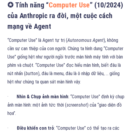
✪ Tính năng “
Computer Use
” (10/2024)
của Anthropic ra đời, một cuộc cách
mạng về Agent
“Computer Use” là Agent tự trị (
Autonomous Agent
), không
cần sự can thiệp của con người. Chúng ta hình dung “Computer
Use” giống hệt như người ngồi trước màn hình máy tính với bàn
phím và chuột. “Computer Use” đọc hiểu màn hình, biết đâu là
nút nhấn (
button
), đâu là menu, đâu là ô nhập dữ liệu, … giống
hệt như chúng ta quan sát màn hình vậy.
·
Nhìn & Chụp ảnh màn hình
: “Computer Use” định kỳ chụp
ảnh màn hình: một ảnh tức thời (
screenshot
) của “giao diện đồ
họa”.
·
Điều khiển con trỏ
: “Computer Use” có thể tạo ra các