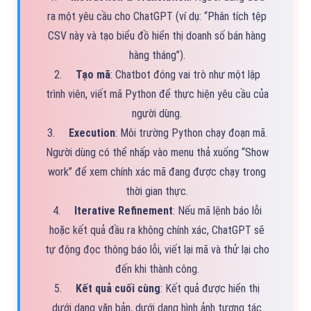
ra một yêu cầu cho ChatGPT (ví dụ: “Phân tích tệp
CSV này và tạo biểu đồ hiển thị doanh số bán hàng
hàng tháng”).
2.
Tạo mã
: Chatbot đóng vai trò như một lập
trình viên, viết mã Python để thực hiện yêu cầu của
người dùng.
3.
Execution
: Môi trường Python chạy đoạn mã.
Người dùng có thể nhấp vào menu thả xuống “Show
work” để xem chính xác mã đang được chạy trong
thời gian thực.
4.
Iterative Refinement
: Nếu mã lệnh báo lỗi
hoặc kết quả đầu ra không chính xác, ChatGPT sẽ
tự động đọc thông báo lỗi, viết lại mã và thử lại cho
đến khi thành công.
5.
Kết quả cuối cùng
: Kết quả được hiển thị
dưới dạng văn bản, dưới dạng hình ảnh tương tác