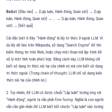
ReAct
: [Đầu vào] → {Lập luận, Hành động, Quan sát} → {Lập
luận, Hành động, Quan sát} → … → {Lập luận, Hành động, Quan
sát} → [Kết quả]
Cái đặc biệt ở đây: “Hành động” là lấy tri thức ở ngoài LLM. Ví
dụ lấy dữ liệu trên Wikipedia, sử dụng “
Search Engine
” để tìm
kiếm thông tin trên Web, hoặc chạy một đoạn mã lập trình để
xử lý một tính toán phức hợp. Bằng cách này, LLM không chỉ
biết sử dụng tri thức nội tại của chính nó mà còn biết sử dụng
tri thức ngoài. (Trong
chain-of-thought
, LLM chỉ sử dụng kiến
thức nội tại của chính nó.)
2. Tuy nhiên, để LLM có được chuỗi “Lập luận” tương ứng với
“Hành động”, người ta vẫn phải
Fine-Tuning
. Nghĩa là con người
vẫn cần gắn nhãn để LLM biết bắt chước “Lập luận” nào tương