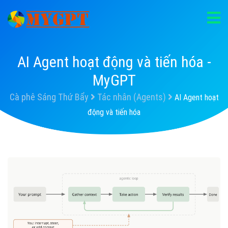
AI Agent hoạt động và tiến hóa -
MyGPT
Cà phê Sáng Thứ Bẩy
Tác nhân (Agents)
AI Agent hoạt
động và tiến hóa