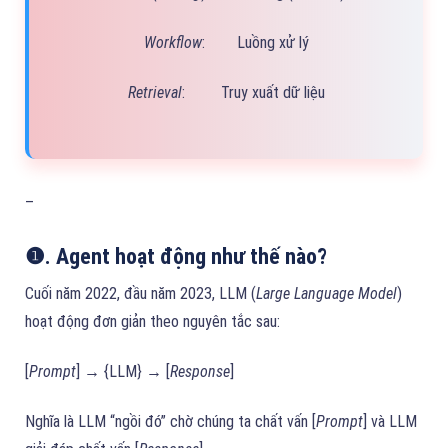
Workflow
: Luồng xử lý
Retrieval
: Truy xuất dữ liệu
–
❶. Agent hoạt động như thế nào?
Cuối năm 2022, đầu năm 2023, LLM (
Large Language Model
)
hoạt động đơn giản theo nguyên tắc sau:
[
Prompt
] → {LLM} → [
Response
]
Nghĩa là LLM “ngồi đó” chờ chúng ta chất vấn [
Prompt
] và LLM