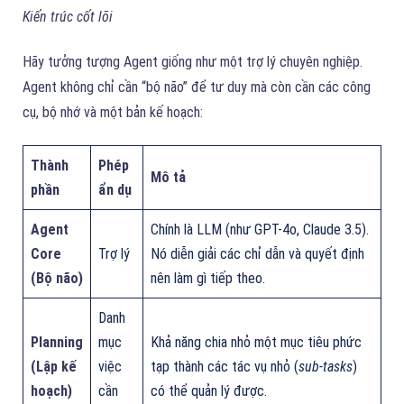
Kiến trúc cốt lõi
Hãy tưởng tượng Agent giống như một trợ lý chuyên nghiệp.
Agent không chỉ cần “bộ não” để tư duy mà còn cần các công
cụ, bộ nhớ và một bản kế hoạch:
Thành
Phép
Mô tả
phần
ẩn dụ
Agent
Chính là LLM (như GPT-4o, Claude 3.5).
Core
Trợ lý
Nó diễn giải các chỉ dẫn và quyết định
(Bộ não)
nên làm gì tiếp theo.
Danh
Planning
mục
Khả năng chia nhỏ một mục tiêu phức
(Lập kế
việc
tạp thành các tác vụ nhỏ (
sub-tasks
)
hoạch)
cần
có thể quản lý được.