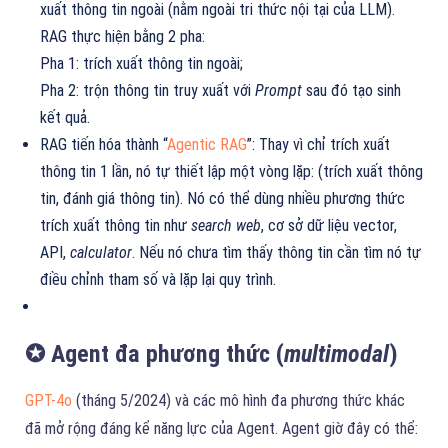
xuất thông tin ngoài (nằm ngoài tri thức nội tại của LLM).
RAG thực hiện bằng 2 pha:
Pha 1: trích xuất thông tin ngoài;
Pha 2: trộn thông tin truy xuất với
Prompt
sau đó tạo sinh
kết quả.
RAG tiến hóa thành “
Agentic RAG
”: Thay vì chỉ trích xuất
thông tin 1 lần, nó tự thiết lập một vòng lặp: (trích xuất thông
tin, đánh giá thông tin). Nó có thể dùng nhiều phương thức
trích xuất thông tin như
search web
, cơ sở dữ liệu vector,
API,
calculator
. Nếu nó chưa tìm thấy thông tin cần tìm nó tự
điều chỉnh tham số và lặp lại quy trình.
✪ Agent đa phương thức (
multimodal
)
GPT-4o
(tháng 5/2024) và các mô hình đa phương thức khác
đã mở rộng đáng kể năng lực của Agent. Agent giờ đây có thể: