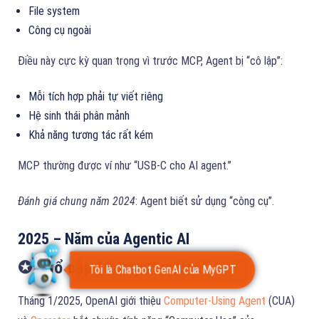
File system
Công cụ ngoài
Điều này cực kỳ quan trọng vì trước MCP, Agent bị “cô lập”:
Mỗi tích hợp phải tự viết riêng
Hệ sinh thái phân mảnh
Khả năng tương tác rất kém
MCP thường được ví như “USB-C cho AI agent.”
Đánh giá chung năm 2024
: Agent biết sử dụng “công cụ”.
2025 – Năm của Agentic AI
✪ Phổ cập “Computer Use”
Tháng 1/2025, OpenAI giới thiệu
Computer-Using Agent
(CUA)