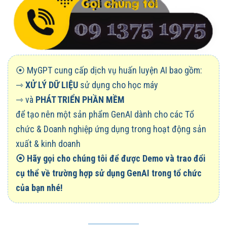
⦿ MyGPT cung cấp dịch vụ huấn luyện AI bao gồm:
⇾
XỬ LÝ DỮ LIỆU
sử dụng cho học máy
⇾ và
PHÁT TRIỂN PHẦN MỀM
để tạo nên một sản phẩm GenAI dành cho các Tổ
chức & Doanh nghiệp ứng dụng trong hoạt động sản
xuất & kinh doanh
⦿
Hãy gọi cho chúng tôi để được Demo và trao đổi
cụ thể về trường hợp sử dụng GenAI trong tổ chức
của bạn nhé!