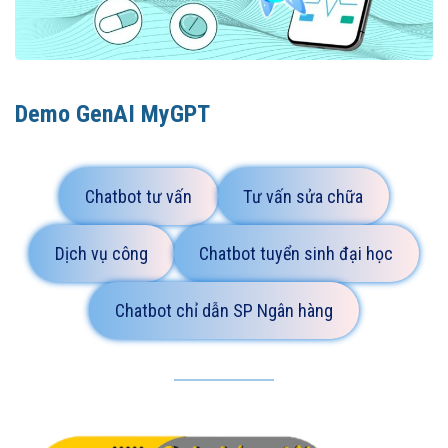
Demo GenAI MyGPT
Chatbot tư vấn
Tư vấn sửa chữa
Dịch vụ công
Chatbot tuyển sinh đại học
Chatbot chỉ dẫn SP Ngân hàng