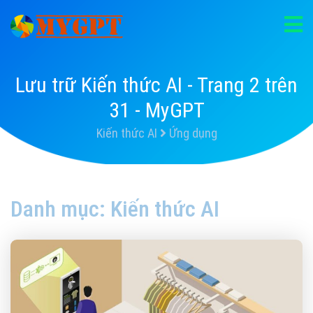
Lưu trữ Kiến thức AI - Trang 2 trên
31 - MyGPT
Kiến thức AI
Ứng dụng
Danh mục:
Kiến thức AI