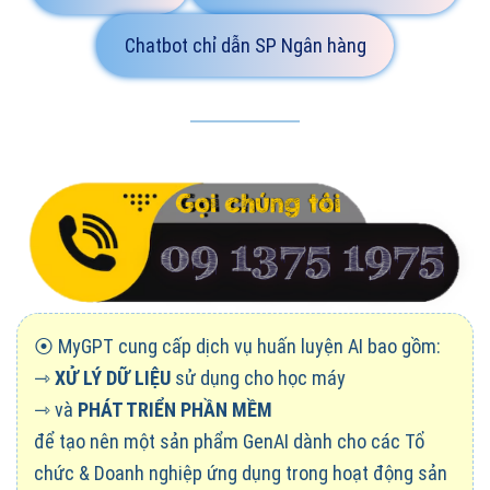
Chatbot chỉ dẫn SP Ngân hàng
⦿ MyGPT cung cấp dịch vụ huấn luyện AI bao gồm:
⇾
XỬ LÝ DỮ LIỆU
sử dụng cho học máy
⇾ và
PHÁT TRIỂN PHẦN MỀM
để tạo nên một sản phẩm GenAI dành cho các Tổ
chức & Doanh nghiệp ứng dụng trong hoạt động sản