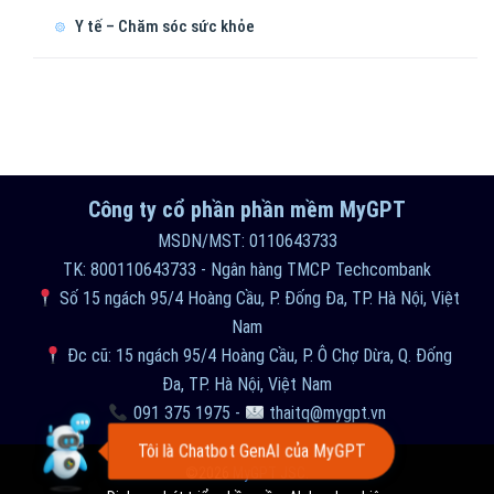
Y tế – Chăm sóc sức khỏe
Công ty cổ phần phần mềm MyGPT
MSDN/MST: 0110643733
TK: 800110643733 - Ngân hàng TMCP Techcombank
Số 15 ngách 95/4 Hoàng Cầu, P. Đống Đa, TP. Hà Nội, Việt
Nam
Đc cũ: 15 ngách 95/4 Hoàng Cầu, P. Ô Chợ Dừa, Q. Đống
Đa, TP. Hà Nội, Việt Nam
091 375 1975
-
thaitq@mygpt.vn
©2026
MyGPT JSC.