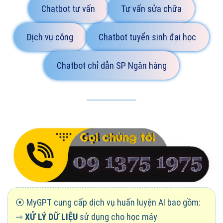
Chatbot tư vấn
Tư vấn sửa chữa
Dịch vụ công
Chatbot tuyển sinh đại học
Chatbot chỉ dẫn SP Ngân hàng
⦿ MyGPT cung cấp dịch vụ huấn luyện AI bao gồm:
⇾
XỬ LÝ DỮ LIỆU
sử dụng cho học máy