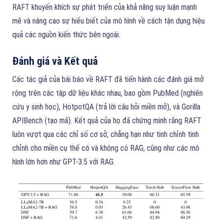
RAFT khuyến khích sự phát triển của khả năng suy luận mạnh
mẽ và nâng cao sự hiểu biết của mô hình về cách tận dụng hiệu
quả các nguồn kiến thức bên ngoài.
Đánh giá và Kết quả
Các tác giả của bài báo về RAFT đã tiến hành các đánh giá mở
rộng trên các tập dữ liệu khác nhau, bao gồm PubMed (nghiên
cứu y sinh học), HotpotQA (trả lời câu hỏi miền mở), và Gorilla
APIBench (tạo mã). Kết quả của họ đã chứng minh rằng RAFT
luôn vượt qua các chỉ số cơ sở, chẳng hạn như tinh chỉnh tinh
chỉnh cho miền cụ thể có và không có RAG, cũng như các mô
hình lớn hơn như GPT-3.5 với RAG.