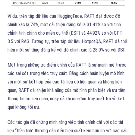
Ví dụ, trên tập dữ liệu của HuggingFace, RAFT đạt được độ
chính xác là 74%, một cải thiện đáng kể là 31.41% so với tinh
chỉnh tinh chỉnh cho miền cụ thể (DSF) và 44.92% so với GPT-
3.5 với RAG. Tương tự, trên tập dữ liệu HotpotQA, RAFT đã thể
hiện một sự tăng đáng kể với độ chính xác là 28.9% so với DSF.
Một trong những ưu điểm chính của RAFT là sự mạnh mẽ trước
các sai sót trong việc truy xuất. Bằng cách huấn luyện mô hình
với một sự kết hợp của các tài liệu có liên quan và không liên
quan, RAFT cải thiện khả năng của mô hình phân biệt và ưu tiên
thông tin có liên quan, ngay cả khi mô-đun truy xuất trả về kết
quả không tối ưu.
Các tác giả đã chứng minh rằng việc tinh chỉnh chỉ với các tài
liệu “thần linh” thường dẫn đến hiệu suất kém hơn so với các cấu