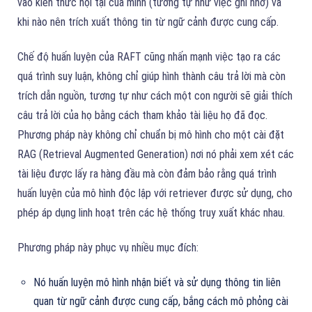
vào kiến thức nội tại của mình (tương tự như việc ghi nhớ) và
khi nào nên trích xuất thông tin từ ngữ cảnh được cung cấp.
Chế độ huấn luyện của RAFT cũng nhấn mạnh việc tạo ra các
quá trình suy luận, không chỉ giúp hình thành câu trả lời mà còn
trích dẫn nguồn, tương tự như cách một con người sẽ giải thích
câu trả lời của họ bằng cách tham khảo tài liệu họ đã đọc.
Phương pháp này không chỉ chuẩn bị mô hình cho một cài đặt
RAG (Retrieval Augmented Generation) nơi nó phải xem xét các
tài liệu được lấy ra hàng đầu mà còn đảm bảo rằng quá trình
huấn luyện của mô hình độc lập với retriever được sử dụng, cho
phép áp dụng linh hoạt trên các hệ thống truy xuất khác nhau.
Phương pháp này phục vụ nhiều mục đích:
Nó huấn luyện mô hình nhận biết và sử dụng thông tin liên
quan từ ngữ cảnh được cung cấp, bắng cách mô phỏng cài