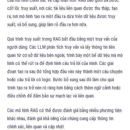
của mô hình chính xác và cập nhật hơn. RAG bao gồm ba bước
cốt lõi: truy xuất, nơi các tài liệu liên quan được thu thập; tạo
ra, nơi mô hình tạo ra một đầu ra dựa trên dữ liệu được truy
xuất; và bổ sung, giúp làm rõ đầu ra hơn nữa.
Quá trình truy xuất trong RAG bắt đầu bằng một truy vấn của
người dùng. Các LLM phân tích truy vấn và lấy thông tin liên
quan từ cơ sở dữ liệu bên ngoài, trình bày một bể dữ liệu mà mô
hình có thể rút ra để định hình câu trả lời của mình. Các giai
đoạn tạo ra sau đó tổng hợp đầu vào này thành một câu chuyện
hoặc câu trả lời có logic. Bước bổ sung sau đó làm cho quá
trình tạo ra trở nên rõ ràng hơn bằng cách thêm ngữ cảnh hoặc
điều chỉnh để đảm bảo sự mạch lạc và liên quan.
Các mô hình RAG có thể được đánh giá bằng nhiều phương tiện
khác nhau, đánh giá khả năng của chúng cung cấp thông tin
chính xác, liên quan và cập nhật.