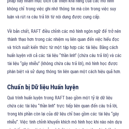
pháp này nhằm mục đích cải thiện khả năng của các mô hình
không chỉ trong việc ghi nhớ thông tin mà còn trong việc suy
luận và rút ra câu trả lời từ nội dung được cung cấp.
Về bản chất, RAFT điều chỉnh các mô hình ngôn ngữ để trở nên
thành thạo hơn trong các nhiệm vụ liên quan đến việc hiểu đọc
và trích xuất kiến thức từ một tập hợp các tài liệu. Bằng cách
huấn luyện với cả các tài liệu “thần linh” (chứa câu trả lời) và các
tài liệu “gây nhiễu” (không chứa câu trả lời), mô hình học được
phân biệt và sử dụng thông tin liên quan một cách hiệu quả hơn.
Chuẩn bị Dữ liệu Huấn luyện
Quá trình huấn luyện trong RAFT bao gồm một tỷ lệ dữ liệu
chứa các tài liệu “thần linh” trực tiếp liên quan đến câu trả lời,
trong khi phần còn lại của dữ liệu chỉ bao gồm các tài liệu “gây
nhiễu”. Việc tinh chỉnh khuyến khích mô hình học khi nào nên dựa