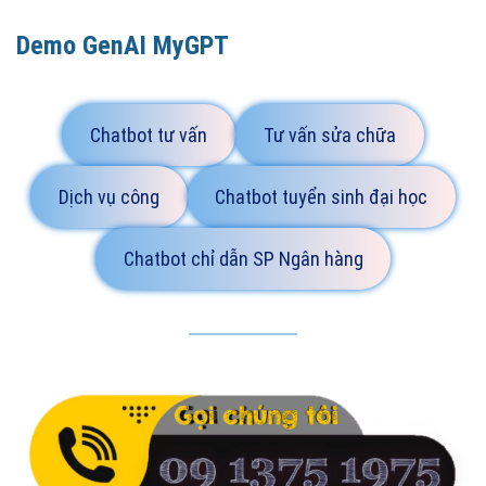
Demo GenAI MyGPT
Chatbot tư vấn
Tư vấn sửa chữa
Dịch vụ công
Chatbot tuyển sinh đại học
Chatbot chỉ dẫn SP Ngân hàng