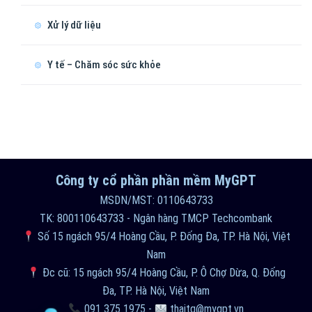
Xử lý dữ liệu
Y tế – Chăm sóc sức khỏe
Công ty cổ phần phần mềm MyGPT
MSDN/MST: 0110643733
TK: 800110643733 - Ngân hàng TMCP Techcombank
Số 15 ngách 95/4 Hoàng Cầu, P. Đống Đa, TP. Hà Nội, Việt
Nam
Đc cũ: 15 ngách 95/4 Hoàng Cầu, P. Ô Chợ Dừa, Q. Đống
Đa, TP. Hà Nội, Việt Nam
091 375 1975
-
thaitq@mygpt.vn