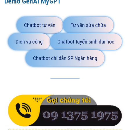
Demo GenAI MyGPT
Chatbot tư vấn
Tư vấn sửa chữa
Dịch vụ công
Chatbot tuyển sinh đại học
Chatbot chỉ dẫn SP Ngân hàng