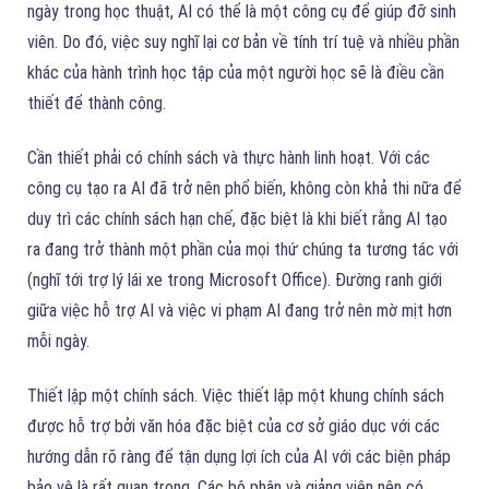
ngày trong học thuật, AI có thể là một công cụ để giúp đỡ sinh
viên. Do đó, việc suy nghĩ lại cơ bản về tính trí tuệ và nhiều phần
khác của hành trình học tập của một người học sẽ là điều cần
thiết để thành công.
Cần thiết phải có chính sách và thực hành linh hoạt. Với các
công cụ tạo ra AI đã trở nên phổ biến, không còn khả thi nữa để
duy trì các chính sách hạn chế, đặc biệt là khi biết rằng AI tạo
ra đang trở thành một phần của mọi thứ chúng ta tương tác với
(nghĩ tới trợ lý lái xe trong Microsoft Office). Đường ranh giới
giữa việc hỗ trợ AI và việc vi phạm AI đang trở nên mờ mịt hơn
mỗi ngày.
Thiết lập một chính sách. Việc thiết lập một khung chính sách
được hỗ trợ bởi văn hóa đặc biệt của cơ sở giáo dục với các
hướng dẫn rõ ràng để tận dụng lợi ích của AI với các biện pháp
bảo vệ là rất quan trọng. Các bộ phận và giảng viên nên có