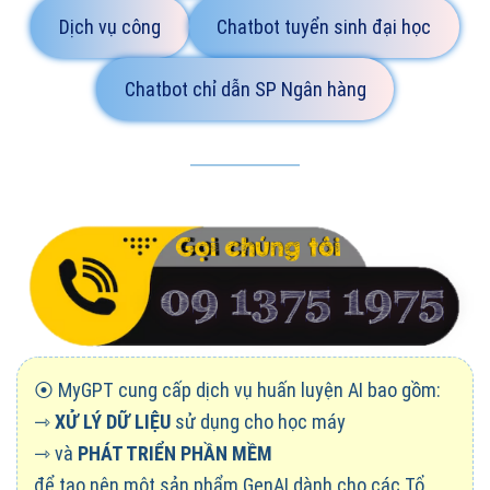
Dịch vụ công
Chatbot tuyển sinh đại học
Chatbot chỉ dẫn SP Ngân hàng
⦿ MyGPT cung cấp dịch vụ huấn luyện AI bao gồm:
⇾
XỬ LÝ DỮ LIỆU
sử dụng cho học máy
⇾ và
PHÁT TRIỂN PHẦN MỀM
để tạo nên một sản phẩm GenAI dành cho các Tổ