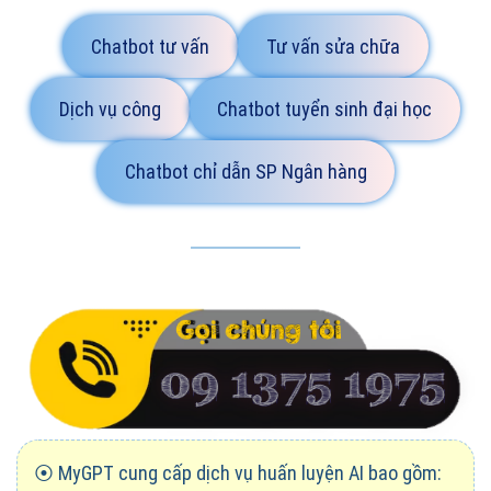
Chatbot tư vấn
Tư vấn sửa chữa
Dịch vụ công
Chatbot tuyển sinh đại học
Chatbot chỉ dẫn SP Ngân hàng
⦿ MyGPT cung cấp dịch vụ huấn luyện AI bao gồm: