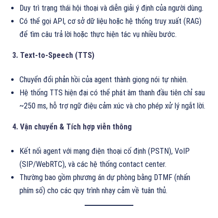
Duy trì trạng thái hội thoại và diễn giải ý định của người dùng.
Có thể gọi API, cơ sở dữ liệu hoặc hệ thống truy xuất (RAG)
để tìm câu trả lời hoặc thực hiện tác vụ nhiều bước.
3. Text-to-Speech (TTS)
Chuyển đổi phản hồi của agent thành giọng nói tự nhiên.
Hệ thống TTS hiện đại có thể phát âm thanh đầu tiên chỉ sau
~250 ms, hỗ trợ ngữ điệu cảm xúc và cho phép xử lý ngắt lời.
4. Vận chuyển & Tích hợp viễn thông
Kết nối agent với mạng điện thoại cố định (PSTN), VoIP
(SIP/WebRTC), và các hệ thống contact center.
Thường bao gồm phương án dự phòng bằng DTMF (nhấn
phím số) cho các quy trình nhạy cảm về tuân thủ.