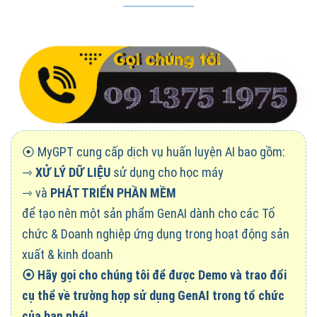
⦿ MyGPT cung cấp dịch vụ huấn luyện AI bao gồm:
⇾
XỬ LÝ DỮ LIỆU
sử dụng cho học máy
⇾ và
PHÁT TRIỂN PHẦN MỀM
để tạo nên một sản phẩm GenAI dành cho các Tổ
chức & Doanh nghiệp ứng dụng trong hoạt động sản
xuất & kinh doanh
⦿
Hãy gọi cho chúng tôi để được Demo và trao đổi
cụ thể về trường hợp sử dụng GenAI trong tổ chức
của bạn nhé!