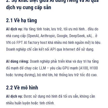
2. Sự khác biệt giữa AI dùng riêng và AI qua
dịch vụ cung cấp sẵn
2.1 Về hạ tầng
AI dịch vụ:
Hạ tầng tính toán, lưu trữ, tối ưu mô hình… đều do
nhà cung cấp (OpenAI, Anthropic, Google, DeepSeek, xAI,… ở
VN có FPT AI factory host khá nhiều mô hình nguồn mở) lo liệu.
Doanh nghiệp chỉ cần kết nối API qua Internet để sử dụng.
AI dùng riêng:
Doanh nghiệp phải triển khai và duy trì hạ tầng
đủ mạnh để chạy các LLM – yêu cầu GPU mạnh (A100, H100
hoặc tương đương), bộ nhớ lớn, hệ thống lưu trữ tốc độ cao.
2.2 Về mô hình
AI dịch vụ:
Được sử dụng mô hình đã tối ưu sẵn, không cần
nhiều huấn luyện hoặc tinh chỉnh.