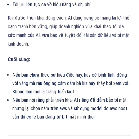
Tối ưu liên tục cả về hiệu năng và chi phí.
Khi được triển khai đúng cách, AI dùng riêng sẽ mang lại lợi thế
cạnh tranh bền vững, giúp doanh nghiệp vừa khai thác tối đa
sức mạnh của AI, vừa bảo vệ tuyệt đối tài sản dữ liệu và bí mật
kinh doanh.
Cuối cùng:
Nếu bạn chưa thực sự hiểu điều này, hãy cứ bình tĩnh, đừng
vội vàng mà râu ông nọ cắm cằm bà kia hay thầy bói xem voi.
Không làm mới là trang tuấn kiệt.
Nếu bạn nói rằng phải triển khai AI riêng để đảm bảo bí mật,
nhưng lại chọn nằm trên aws và sử dụng model do aws host
sẵn thì có lẽ bạn đang tự bịt mắt mình thôi.