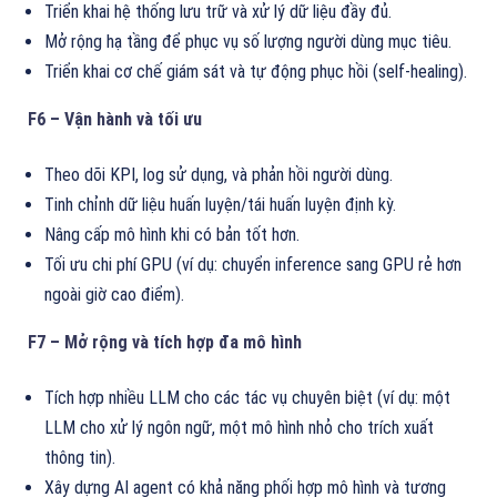
Triển khai hệ thống lưu trữ và xử lý dữ liệu đầy đủ.
Mở rộng hạ tầng để phục vụ số lượng người dùng mục tiêu.
Triển khai cơ chế giám sát và tự động phục hồi (self-healing).
F6 – Vận hành và tối ưu
Theo dõi KPI, log sử dụng, và phản hồi người dùng.
Tinh chỉnh dữ liệu huấn luyện/tái huấn luyện định kỳ.
Nâng cấp mô hình khi có bản tốt hơn.
Tối ưu chi phí GPU (ví dụ: chuyển inference sang GPU rẻ hơn
ngoài giờ cao điểm).
F7 – Mở rộng và tích hợp đa mô hình
Tích hợp nhiều LLM cho các tác vụ chuyên biệt (ví dụ: một
LLM cho xử lý ngôn ngữ, một mô hình nhỏ cho trích xuất
thông tin).
Xây dựng AI agent có khả năng phối hợp mô hình và tương