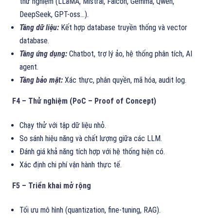
thử nghiệm (LLaMA, Mistral, Falcon, Gemma, Qwen,
DeepSeek, GPT-oss…).
Tầng dữ liệu:
Kết hợp database truyền thống và vector
database.
Tầng ứng dụng:
Chatbot, trợ lý ảo, hệ thống phân tích, AI
agent.
Tầng bảo mật:
Xác thực, phân quyền, mã hóa, audit log.
F4 – Thử nghiệm (PoC – Proof of Concept)
Chạy thử với tập dữ liệu nhỏ.
So sánh hiệu năng và chất lượng giữa các LLM.
Đánh giá khả năng tích hợp với hệ thống hiện có.
Xác định chi phí vận hành thực tế.
F5 – Triển khai mở rộng
Tối ưu mô hình (quantization, fine-tuning, RAG).