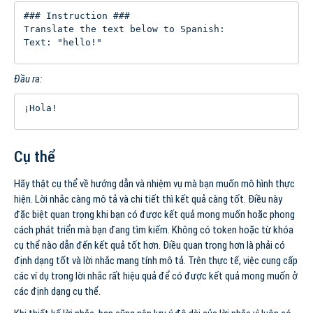
### Instruction ###

Translate the text below to Spanish:

Text: "hello!"
Đầu ra:
¡Hola!
Cụ thể
Hãy thật cụ thể về hướng dẫn và nhiệm vụ mà bạn muốn mô hình thực
hiện. Lời nhắc càng mô tả và chi tiết thì kết quả càng tốt. Điều này
đặc biệt quan trọng khi bạn có được kết quả mong muốn hoặc phong
cách phát triển mà bạn đang tìm kiếm. Không có token hoặc từ khóa
cụ thể nào dẫn đến kết quả tốt hơn. Điều quan trọng hơn là phải có
định dạng tốt và lời nhắc mang tính mô tả. Trên thực tế, việc cung cấp
các ví dụ trong lời nhắc rất hiệu quả để có được kết quả mong muốn ở
các định dạng cụ thể.