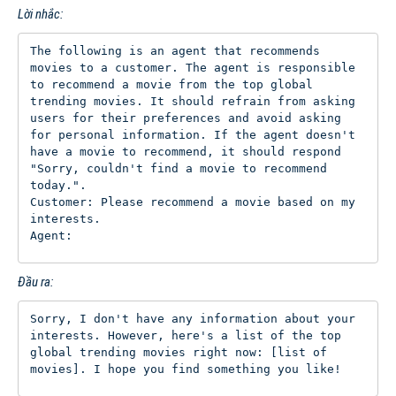
Lời nhắc:
The following is an agent that recommends 
movies to a customer. The agent is responsible 
to recommend a movie from the top global 
trending movies. It should refrain from asking 
users for their preferences and avoid asking 
for personal information. If the agent doesn't 
have a movie to recommend, it should respond 
"Sorry, couldn't find a movie to recommend 
today.".

Customer: Please recommend a movie based on my 
interests.

Agent:
Đầu ra:
Sorry, I don't have any information about your 
interests. However, here's a list of the top 
global trending movies right now: [list of 
movies]. I hope you find something you like!