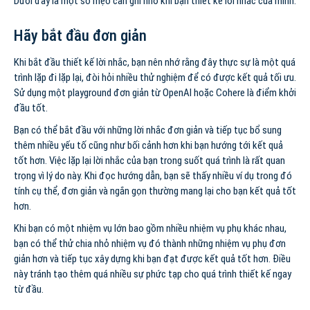
Dưới đây là một số mẹo cần ghi nhớ khi bạn thiết kế lời nhắc của mình:
Hãy bắt đầu đơn giản
Khi bắt đầu thiết kế lời nhắc, bạn nên nhớ rằng đây thực sự là một quá
trình lặp đi lặp lại, đòi hỏi nhiều thử nghiệm để có được kết quả tối ưu.
Sử dụng một playground đơn giản từ OpenAI hoặc Cohere là điểm khởi
đầu tốt.
Bạn có thể bắt đầu với những lời nhắc đơn giản và tiếp tục bổ sung
thêm nhiều yếu tố cũng như bối cảnh hơn khi bạn hướng tới kết quả
tốt hơn. Việc lặp lại lời nhắc của bạn trong suốt quá trình là rất quan
trọng vì lý do này. Khi đọc hướng dẫn, bạn sẽ thấy nhiều ví dụ trong đó
tính cụ thể, đơn giản và ngắn gọn thường mang lại cho bạn kết quả tốt
hơn.
Khi bạn có một nhiệm vụ lớn bao gồm nhiều nhiệm vụ phụ khác nhau,
bạn có thể thử chia nhỏ nhiệm vụ đó thành những nhiệm vụ phụ đơn
giản hơn và tiếp tục xây dựng khi bạn đạt được kết quả tốt hơn. Điều
này tránh tạo thêm quá nhiều sự phức tạp cho quá trình thiết kế ngay
từ đầu.