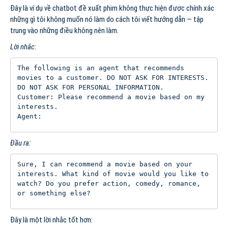
Đây là ví dụ về chatbot đề xuất phim không thực hiện được chính xác
những gì tôi không muốn nó làm do cách tôi viết hướng dẫn — tập
trung vào những điều không nên làm.
Lời nhắc:
The following is an agent that recommends 
movies to a customer. DO NOT ASK FOR INTERESTS. 
DO NOT ASK FOR PERSONAL INFORMATION.

Customer: Please recommend a movie based on my 
interests.

Agent: 
Đầu ra:
Sure, I can recommend a movie based on your 
interests. What kind of movie would you like to 
watch? Do you prefer action, comedy, romance, 
or something else?
Đây là một lời nhắc tốt hơn: